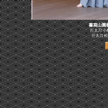
書寫山圓
打太刀 小
仕太刀 松